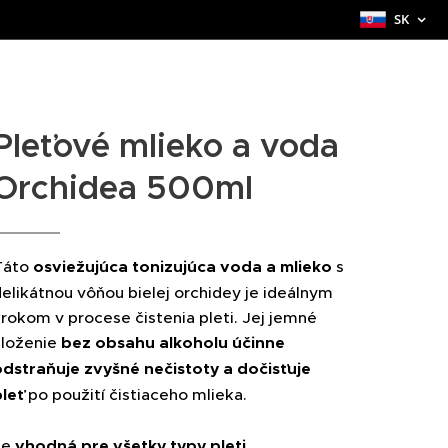
SK
Pleťové mlieko a voda
Orchidea 500ml
Táto
osviežujúca tonizujúca voda a mlieko
s
elikátnou vôňou bielej orchidey je ideálnym
rokom v procese čistenia pleti. Jej jemné
zloženie
bez obsahu alkoholu
účinne
odstraňuje zvyšné nečistoty a dočisťuje
leť
po použití čistiaceho mlieka.
Je
vhodná pre všetky typy pleti
,