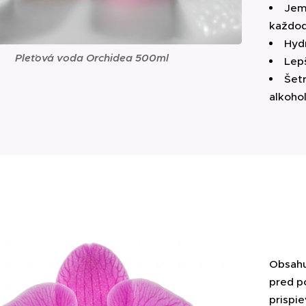
Jemn
každod
Hydr
Pleťová voda Orchidea 500ml
Lepš
Šetr
alkoho
Obsah
pred p
prispi