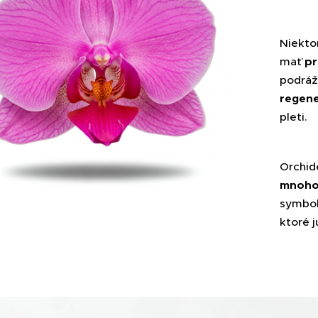
Niekto
mať
pr
podráž
regene
pleti.
Orchid
mnohos
symbol 
ktoré j