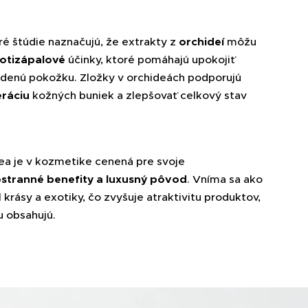
ré štúdie naznačujú, že extrakty z
orchideí
môžu
otizápalové
účinky, ktoré pomáhajú upokojiť
denú pokožku. Zložky v orchideách podporujú
ráciu
kožných buniek a zlepšovať celkový stav
ea je v kozmetike cenená pre svoje
tranné benefity a luxusný pôvod
. Vníma sa ako
krásy a exotiky, čo zvyšuje atraktivitu produktov,
u obsahujú.