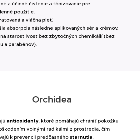
é a účinné čistenie a tónizovanie pre
enné použitie.
atovaná a vláčna pleť.
ia absorpcia následne aplikovaných sér a krémov.
ná starostlivosť bez zbytočných chemikálií (bez
lu a parabénov).
Orchidea
ujú
antioxidanty
, ktoré pomáhajú chrániť pokožku
oškodením voľnými radikálmi z prostredia, čím
evajú k prevencii predčasného
starnutia
.