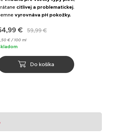
vrátane
citlivej a problematickej
.
Jemne
vyrovnáva pH pokožky.
54,99
€
59,99
€
,50 € / 100 ml
Skladom
Do košíka
%