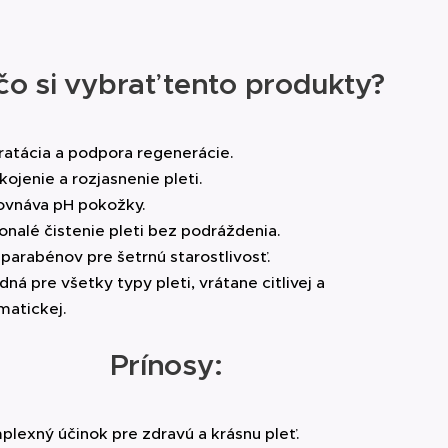
ENOXYETHANOL, PPG-26 BUTETH-26,
ivráskové účinky.
, PARFUM, ALLANTOIN, DISODIUM
M BENZOATE, POTASSIUM SORBATE
čo si vybrať tento produkty?
 prípadných zmien odporúčame
atácia a podpora regenerácie.
ojenie a rozjasnenie pleti.
ovnáva pH pokožky.
nalé čistenie pleti bez podráždenia.
parabénov pre šetrnú starostlivosť.
ná pre všetky typy pleti, vrátane citlivej a
matickej.
evysušuje a nedráždi.
Prínosy:
j a problematickej.
lexný účinok pre zdravú a krásnu pleť.