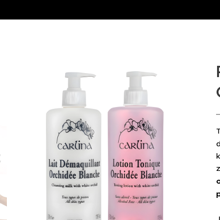
d
k
p