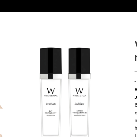
č
e
n