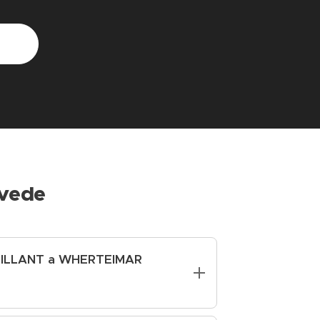
vede
UILLANT a
WHERTEIMAR
tránenie make-upu a nečistôt z