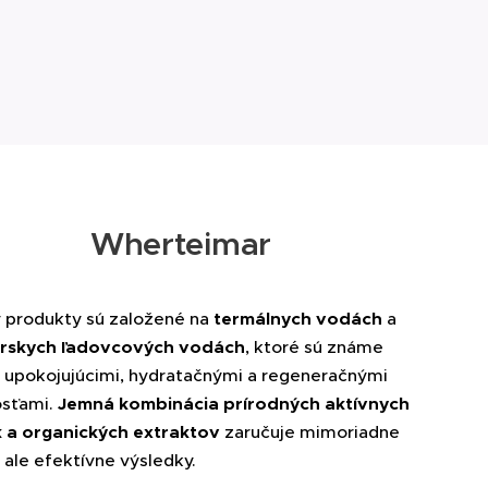
Wherteimar
 produkty sú založené na
termálnych vodách
a
arskych ľadovcových vodách
, ktoré sú známe
i upokojujúcimi, hydratačnými a regeneračnými
osťami.
J
emná kombinácia prírodných aktívnych
k a organických extraktov
zaručuje mimoriadne
 ale efektívne výsledky.