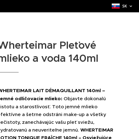
SK
Wherteimar Pleťové
mlieko a voda 140ml
WHERTEIMAR LAIT DÉMAQUILLANT 140ml –
Jemné odličovacie mlieko:
Objavte dokonalú
istotu a starostlivosť. Toto jemné mlieko
fektívne a šetrne odstráni make-up a všetky
ečistoty, zanechávajúc vašu pleť sviežu,
hydratovanú a neuveriteľne jemnú.
WHERTEIMAR
LOTION TONIQUE FRAÎCHE 140ml – Osviežujúce