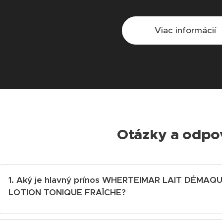
Viac informácií
Otázky a odpo
1. Aký je hlavný prínos WHERTEIMAR LAIT DÉMAQ
LOTION TONIQUE FRAÎCHE?
Hlavným prínosom je efektívne a mimoriadne šetrné ods