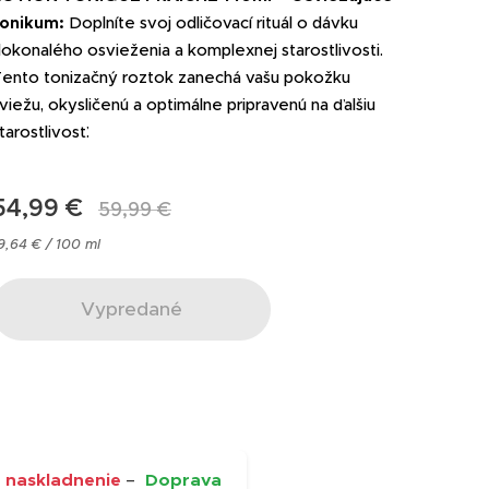
tonikum:
Doplníte svoj odličovací rituál o dávku
okonalého osvieženia a komplexnej starostlivosti.
ento tonizačný roztok zanechá vašu pokožku
viežu, okysličenú a optimálne pripravenú na ďalšiu
tarostlivosť.
54,99
€
59,99
€
9,64 € / 100 ml
Vypredané
 naskladnenie
–
Doprava