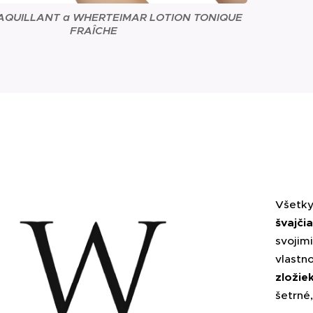
AQUILLANT a WHERTEIMAR LOTION TONIQUE
FRAÎCHE
Všetky
švajči
svojim
vlastn
zložie
šetrné,