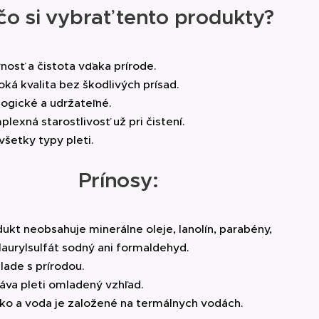
Citrus Aurantium Dulcis (Orange) Peel
čo si vybrať tento produkty?
, Limonene.
nosť a čistota vďaka prírode.
r Water, Lavandula Angustifolia
ká kvalita bez škodlivých prísad.
e) Leaf Juice, Glycerin, Propanediol,
ogické a udržateľné.
l Alcohol, Alcohol Denat., Sodium
lexná starostlivosť už pri čistení.
lin, Calendula Officinalis (Marigold)
všetky typy pleti.
Sodium Phytate, Lavandula Angustifolia
l Oil, Gluconolactone, Limonene,
Prínosy:
rbic Acid, Sodium Hydroxide, Spirulina
nt, Linalool, Benzyl Benzoate, Calcium
ukt neobsahuje minerálne oleje, lanolín, parabény,
 prípadných zmien odporúčame
laurylsulfát sodný ani formaldehyd.
lade s prírodou.
va pleti omladený vzhľad.
ko a voda je založené na termálnych vodách.