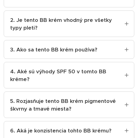
Tento BB krém ponúka prirodzené krytie,
prispôsobenie tónu pleti, dlhotrvajúci matný
2. Je tento BB krém vhodný pre všetky
efekt, vysokú ochranu pred UV žiarením (SPF
typy pleti?
50), hydratáciu, redukciu vrások a
Áno, tento BB krém je vhodný pre všetky
zjednotenie tónu pleti.
typy pleti.
3. Ako sa tento BB krém používa?
Krém sa aplikuje rovnomerne na vyčistenú
pleť pred vystavením slnečnému žiareniu.
4. Aké sú výhody SPF 50 v tomto BB
Pre dosiahnutie lepšieho krytia sa odporúča
kréme?
aplikovať v tenkých vrstvách.
SPF 50 chráni pleť pred škodlivými UVA a
UVB lúčmi, čím zabraňuje predčasnému
5. Rozjasňuje tento BB krém pigmentové
starnutiu a poškodeniu pleti. Chráni pleť cca
škvrny a tmavé miesta?
8 hodín.
Áno, tento BB krém rozjasňuje pigmentové
škvrny, čierne bodky a tmavé miesta, čím
6. Aká je konzistencia tohto BB krému?
zjednocuje tón pleti.