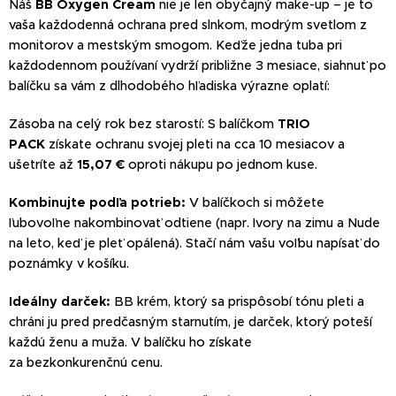
Náš
BB Oxygen Cream
nie je len obyčajný make-up – je to
vaša každodenná ochrana pred slnkom, modrým svetlom z
monitorov a mestským smogom. Keďže jedna tuba pri
každodennom používaní vydrží približne 3 mesiace, siahnuť po
balíčku sa vám z dlhodobého hľadiska výrazne oplatí:
Zásoba na celý rok bez starostí: S balíčkom
TRIO
PACK
získate ochranu svojej pleti na cca 10 mesiacov a
ušetríte až
15,07 €
oproti nákupu po jednom kuse.
Kombinujte podľa potrieb:
V balíčkoch si môžete
ľubovoľne nakombinovať odtiene (napr. Ivory na zimu a Nude
na leto, keď je pleť opálená). Stačí nám vašu voľbu napísať do
poznámky v košíku.
Ideálny darček:
BB krém, ktorý sa prispôsobí tónu pleti a
chráni ju pred predčasným starnutím, je darček, ktorý poteší
každú ženu a muža. V balíčku ho získate
za bezkonkurenčnú cenu.