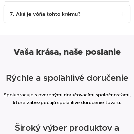
Tento BB krém má ľahkú textúru, ktorá sa
rýchlo vstrebáva a nezanecháva mastný film.
7. Aká je vôňa tohto krému?
Nostalgická vôňa. Sladká a hravá vôňa
cukríkov, ktorá vám pripomenie
bezstarostné detstvo.
Vaša krása, naše poslanie
Rýchle a spoľahlivé doručenie
Spolupracuje s overenými doručovacími spoločnosťami,
ktoré zabezpečujú spoľahlivé doručenie tovaru.
Široký výber produktov a