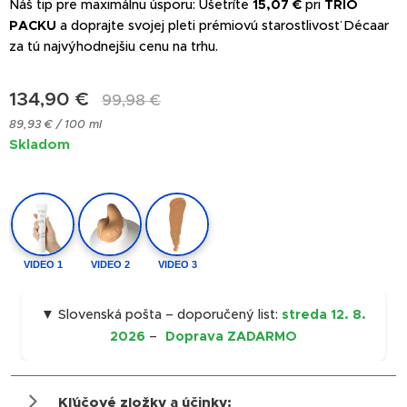
Náš tip pre maximálnu úsporu: Ušetríte
15,07 €
pri
TRIO
PACKU
a doprajte svojej pleti prémiovú starostlivosť Décaar
za tú najvýhodnejšiu cenu na trhu.
134,90
€
99,98
€
89,93 € / 100 ml
Skladom
VIDEO 1
VIDEO 2
VIDEO 3
▼ Slovenská pošta – doporučený list:
streda 12. 8.
2026
–
Doprava ZADARMO
Kľúčové zložky a účinky: