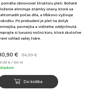
a pomáha obnovovať štruktúru pleti. Bohaté
loženie eliminuje známky únavy, ktoré sa
ahromadili počas dňa, a hĺbkovo vyživuje
okožku. Po prebudení je pleť na dotyk
emnejšia, pevnejšia a viditeľne oddýchnutá.
oprajte si luxusnú nočnú kúru, ktorá skutočne
ení vzhľad vašej tváre.
80,90
€
84,99
€
61,80 € / 100 ml
Skladom
Do košíka