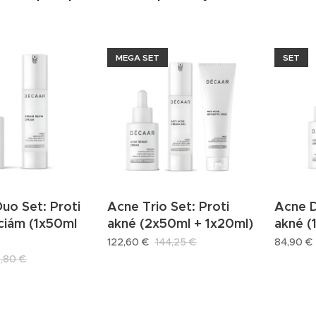
MEGA SET
SET
uo Set: Proti
Acne Trio Set: Proti
Acne D
ciám (1x50ml
akné (2x50ml + 1x20ml)
akné (
122,60
€
144,25
€
84,90
€
5,80
€