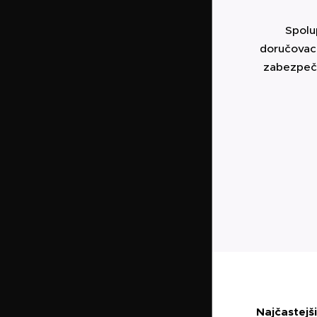
Spolu
doručovac
zabezpeču
Najčastejš