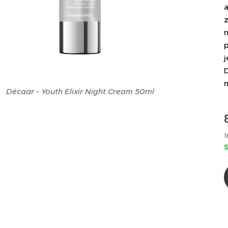
z
n
p
j
D
m
Décaar - Youth Elixir Night Cream 50ml
1