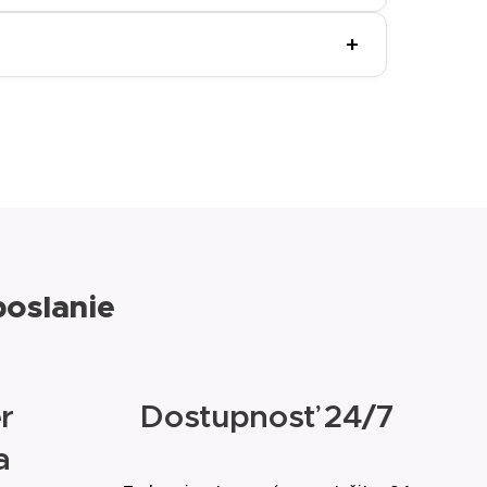
 vplyvmi, nočný krém má bohatšie zloženie
+
orby kolagénu počas spánku.
eľné spevnenie a redukcia vrások prichádzajú
ľkých týždňoch.
poslanie
r
Dostupnosť 24/7
a