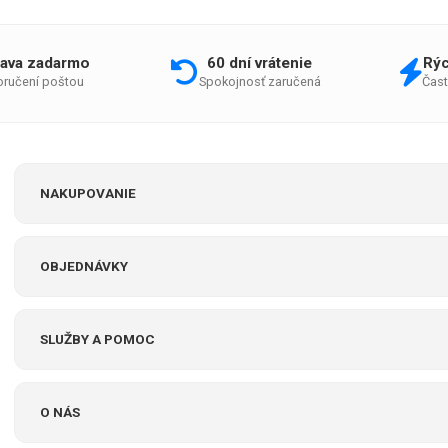
ava zadarmo
60 dní vrátenie
Rýc
doručení poštou
Spokojnosť zaručená
Čast
NAKUPOVANIE
OBJEDNÁVKY
SLUŽBY A POMOC
O NÁS