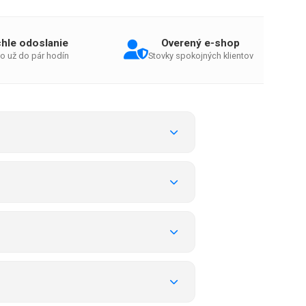
hle odoslanie
Overený e-shop
o už do pár hodín
Stovky spokojných klientov