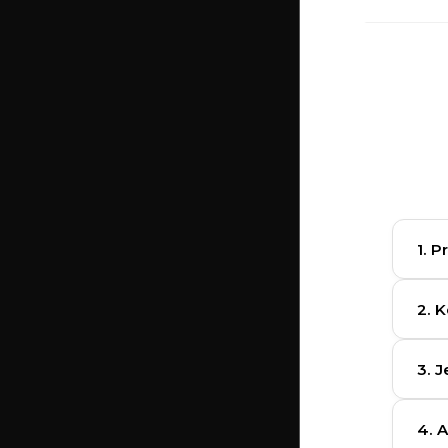
1. 
K
2. 
A
3. J
Nie
4. 