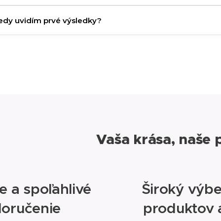
Zatiaľ čo denný krém pleť hydratuje a chráni pred vonkajšími
Kedy uvidím prvé výsledky?
zamerané na intenzívnu opravu a stimuláciu tv
po prvom prebudení bude pleť hydratovanejšia a svieža. Vidit
pri pravidelnom používaní po nieko
Vaša krása, naše 
e a spoľahlivé
Široký výbe
doručenie
produktov 