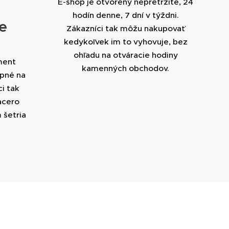
E-shop je otvorený nepretržite, 24
hodín denne, 7 dní v týždni.
e
Zákazníci tak môžu nakupovať
kedykoľvek im to vyhovuje, bez
ohľadu na otváracie hodiny
ment
kamenných obchodov.
upné na
i tak
acero
 šetria