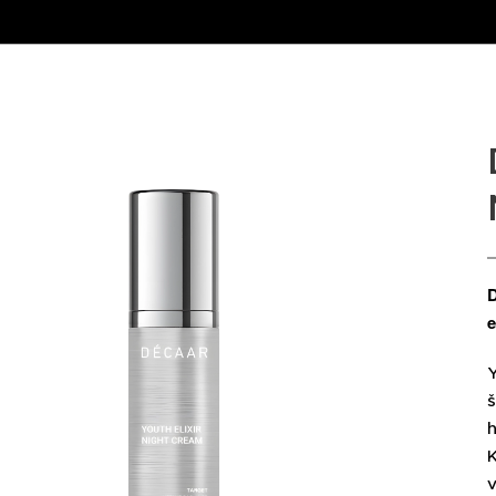
D
e
š
h
K
v