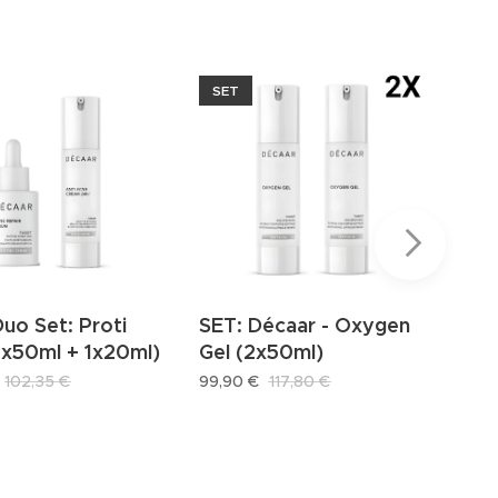
SET
ME
uo Set: Proti
SET: Décaar - Oxygen
Sen
1x50ml + 1x20ml)
Gel (2x50ml)
citl
(2x
102,35
€
99,90
€
117,80
€
94,9