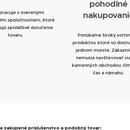
pohodlné
pracuje s overenými
nakupovani
ími spoločnosťami, ktoré
jú spoľahlivé doručenie
tovaru.
Ponúkame široký sorti
produktov, ktoré sú dost
jednom mieste. Zákazníc
nemusia navštevovať vi
kamenných obchodov, čím
čas a námahu.
ie zakúpené príslušenstvo a podobný tovar: