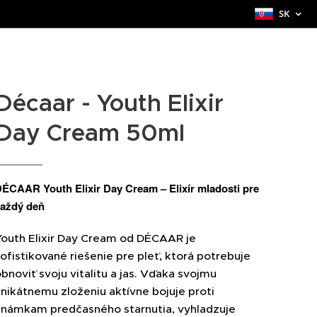
SK
Décaar - Youth Elixir
Day Cream 50ml
ÉCAAR Youth Elixir Day Cream – Elixír mladosti pre
aždý deň
Youth Elixir Day Cream od DÉCAAR je
ofistikované riešenie pre pleť, ktorá potrebuje
bnoviť svoju vitalitu a jas. Vďaka svojmu
nikátnemu zloženiu aktívne bojuje proti
známkam predčasného starnutia, vyhladzuje