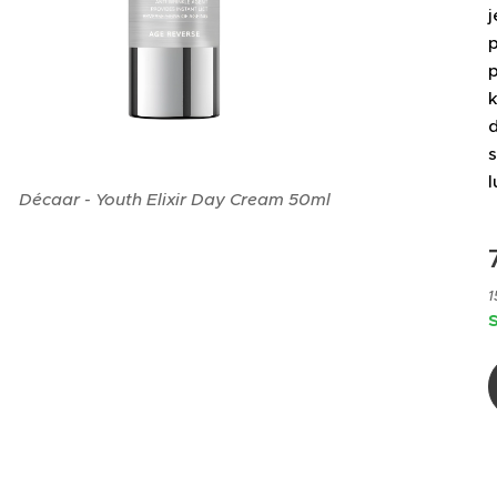
j
p
k
d
l
Décaar - Youth Elixir Day Cream 50ml
1