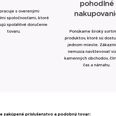
pohodlné
pracuje s overenými
nakupovani
ími spoločnosťami, ktoré
jú spoľahlivé doručenie
tovaru.
Ponúkame široký sorti
produktov, ktoré sú dost
jednom mieste. Zákazníc
nemusia navštevovať vi
kamenných obchodov, čím
čas a námahu.
ie zakúpené príslušenstvo a podobný tovar: