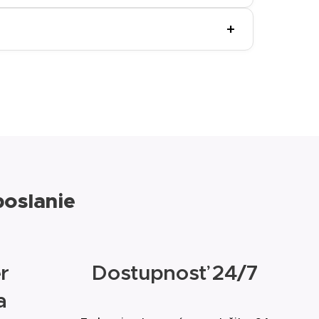
ovať známky únavy a dodáva jej zdravý jas.
+
ovú a peptidový komplex pre maximálnu
poslanie
r
Dostupnosť 24/7
a