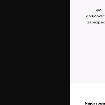
Spolu
doručovac
zabezpeču
Najčastejš