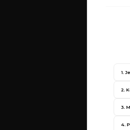
1. J
Án
2. 
K
3. 
4. 