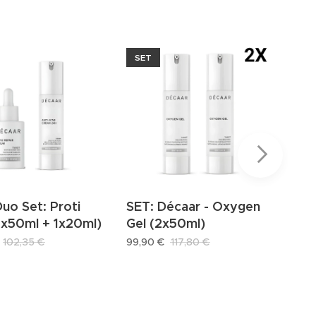
SET
ME
uo Set: Proti
SET: Décaar - Oxygen
Sen
1x50ml + 1x20ml)
Gel (2x50ml)
citl
(2x
102,35
€
99,90
€
117,80
€
94,9