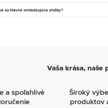
no, vďaka zložkám, ktoré rozjasňujú pleť, pomáha krém elimin
Aké sú hlavné omladzujúce zložky?
Krém obsahuje kmeňové bunky z jabĺk, kyselinu hyalurón
regeneráciu.
Vaša krása, naše 
e a spoľahlivé
Široký výbe
doručenie
produktov 