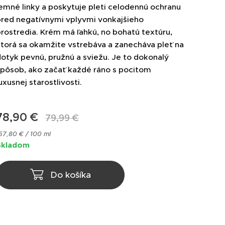
emné linky a poskytuje pleti celodennú ochranu
pred negatívnymi vplyvmi vonkajšieho
rostredia. Krém má ľahkú, no bohatú textúru,
torá sa okamžite vstrebáva a zanecháva pleť na
otyk pevnú, pružnú a sviežu. Je to dokonalý
spôsob, ako začať každé ráno s pocitom
uxusnej starostlivosti.
78,90
€
79,99
€
57,80 € / 100 ml
Skladom
Do košíka