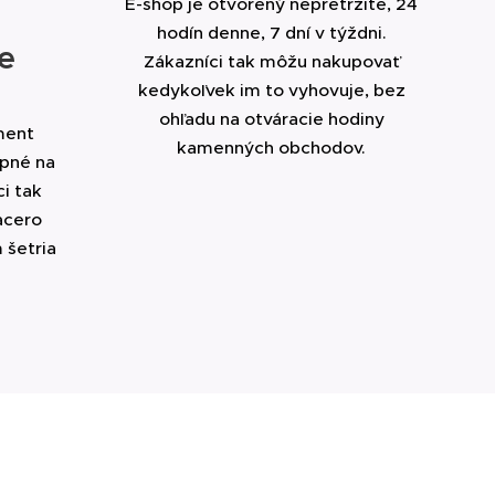
E-shop je otvorený nepretržite, 24
hodín denne, 7 dní v týždni.
e
Zákazníci tak môžu nakupovať
kedykoľvek im to vyhovuje, bez
ohľadu na otváracie hodiny
ment
kamenných obchodov.
upné na
i tak
acero
 šetria