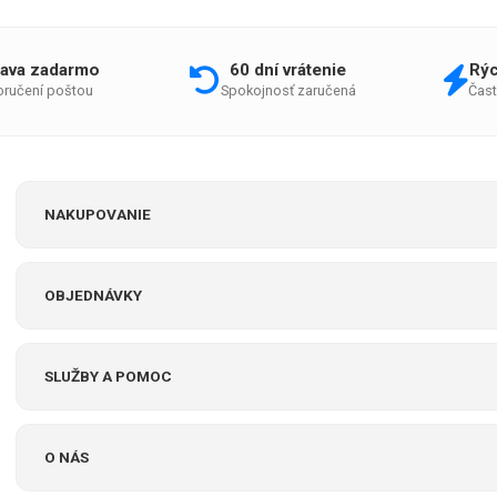
ava zadarmo
60 dní vrátenie
Rýc
doručení poštou
Spokojnosť zaručená
Čast
NAKUPOVANIE
OBJEDNÁVKY
SLUŽBY A POMOC
O NÁS