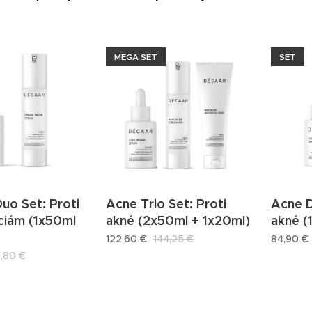
MEGA SET
SET
uo Set: Proti
Acne Trio Set: Proti
Acne D
ciám (1x50ml
akné (2x50ml + 1x20ml)
akné (
122,60
€
144,25
€
84,90
€
5,80
€