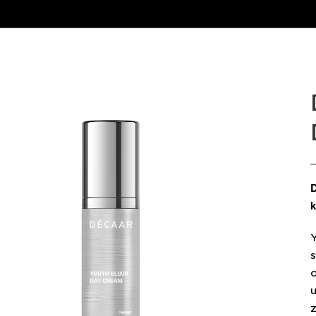
D
k
s
o
u