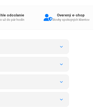
hle odoslanie
Overený e-shop
o už do pár hodín
Stovky spokojných klientov