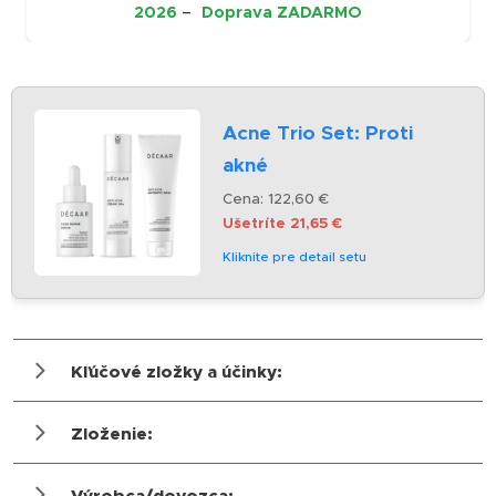
2026
–
Doprava ZADARMO
Acne Trio Set: Proti
akné
Cena: 122,60 €
Ušetríte 21,65 €
Kliknite pre detail setu
Kľúčové zložky a účinky:
Zloženie:
Kľúčové zložky:
Aqua (Water), Caprylic/Capric Triglyceride,
Kyselina salicylová (BHA):
Rozpúšťa
Výrobca/dovozca: