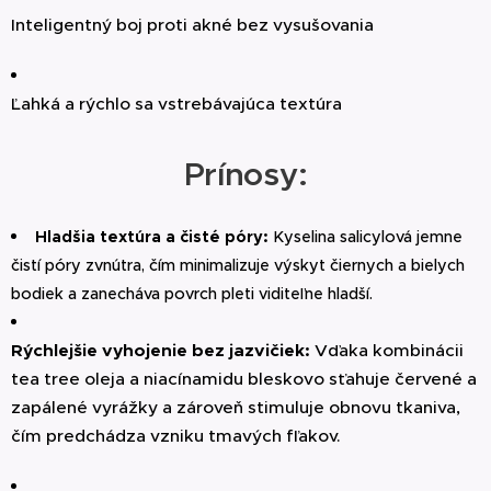
Inteligentný boj proti akné bez vysušovania
Ľahká a rýchlo sa vstrebávajúca textúra
Prínosy:
Hladšia textúra a čisté póry:
Kyselina salicylová jemne
čistí póry zvnútra, čím minimalizuje výskyt čiernych a bielych
bodiek a zanecháva povrch pleti viditeľne hladší.
Rýchlejšie vyhojenie bez jazvičiek:
Vďaka kombinácii
tea tree oleja a niacínamidu bleskovo sťahuje červené a
zapálené vyrážky a zároveň stimuluje obnovu tkaniva,
čím predchádza vzniku tmavých fľakov.