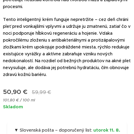
procesmi.
Tento inteligentný krém funguje nepretržite – cez deň chráni
pleť pred vonkajšími vplyvmi a udržuje ju zmatnenú, zatiaľ čo v
noci podporuje hĺbkovú regeneráciu a hojenie. Vďaka
pokročilému zloženiu s antibakteriálnymi a protizápalovými
zložkami krém upokojuje podráždené miesta, rýchlo redukuje
existujúce vyrážky a aktívne zabraňuje vzniku nových
nedokonalostí. Na rozdiel od bežných produktov na akné pleť
nevysušuje, ale dodáva jej potrebnú hydratáciu, čím obnovuje
zdravú kožnú bariéru.
50,90
€
59,99
€
101,80 € / 100 ml
Skladom
▼ Slovenská pošta – doporučený list:
utorok 11. 8.