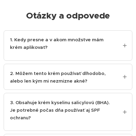
Otázky a odpovede
1. Kedy presne a v akom množstve mám
krém aplikovať?
Krém používajte dvakrát denne – ráno aj
večer. Nanášajte ho na dôkladne vyčistenú a
2. Môžem tento krém používať dlhodobo,
tonizovanú pleť. Stačí množstvo o veľkosti
alebo len kým mi nezmizne akné?
hrášku, ktoré jemne vmasírujete do pokožky
Krém je určený na každodenné, dlhodobé
tváre a krku, pričom sa vyhnite citlivej oblasti
používanie. Ak máte pleť so sklonom k akné
očí.
3. Obsahuje krém kyselinu salicylovú (BHA).
a nadmernej tvorbe mazu, krém slúži nielen
Je potrebné počas dňa používať aj SPF
na liečbu aktuálnych zápalov, ale najmä ako
ochranu?
prevencia pred vznikom nových. Po vyčistení
pleti udržuje jej mikroflóru a maz pod
Áno, rozhodne. Kyselina salicylová jemne