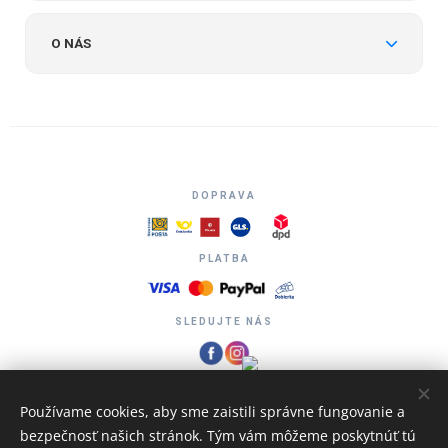
O NÁS
DOPRAVA
PLATBA
SLEDUJTE NÁS
Používame cookies, aby sme zaistili správne fungovanie a
bezpečnosť našich stránok. Tým vám môžeme poskytnúť tú