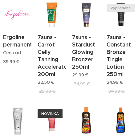
Vypredané
Ergoline
7suns -
7suns -
7suns -
permanentka
Carrot
Stardust
Constant
Gelly
Glowing
Bronze
Cena od
Tanning
Bronzer
Tingle
39,99
€
Accelerator
250ml
Lotion
200ml
250ml
29,99
€
22,50
€
24,99
€
34,99
€
29,99
€
34,99
€
NOVINKA