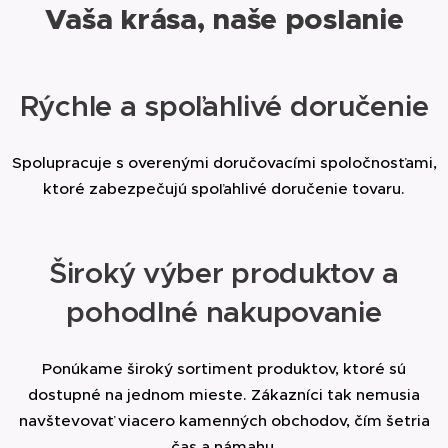
máte mastnejšiu pleť, nanášajte masku v
Vaša krása, naše poslanie
tenšej vrstve a po 15 minútach ju dôkladne
opláchnite vlažnou vodou. Pleť získa
potrebnú hydratáciu bez pocitu mastnoty.
Rýchle a spoľahlivé doručenie
Spolupracuje s overenými doručovacími spoločnosťami,
ktoré zabezpečujú spoľahlivé doručenie tovaru.
Široký výber produktov a
pohodlné nakupovanie
Ponúkame široký sortiment produktov, ktoré sú
dostupné na jednom mieste. Zákazníci tak nemusia
navštevovať viacero kamenných obchodov, čím šetria
čas a námahu.