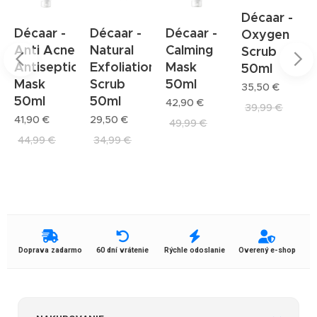
Décaar -
Décaar -
Décaar -
Décaar -
Oxygen
Anti Acne
Natural
Calming
Scrub
Antiseptic
Exfoliation
Mask
50ml
Mask
Scrub
50ml
35,50
€
50ml
50ml
42,90
€
39,99
€
41,90
€
29,50
€
49,99
€
44,99
€
34,99
€
Doprava zadarmo
60 dní vrátenie
Rýchle odoslanie
Overený e-shop