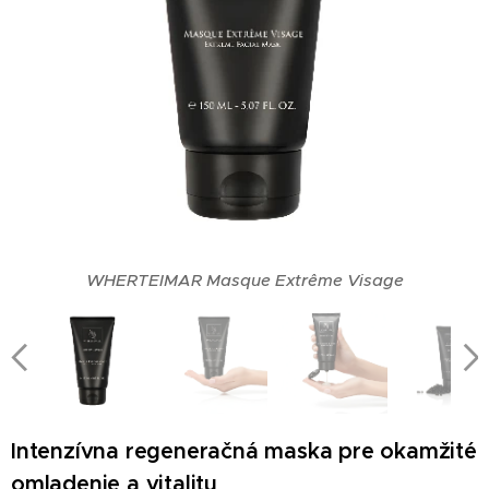
WHERTEIMAR Masque Extrême Visage
WHERTEIMAR Masque Extrême Visage
WHERTEIMAR Masque Extrême Visage
WHERTEIMAR Masque Extrême Visage
Intenzívna regeneračná maska pre okamžité
omladenie a vitalitu