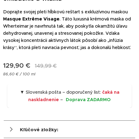
Doprajte svojej pleti hĺbkovú reštart s exkluzívnou maskou
Masque Extrême Visage
. Táto luxusná krémová maska od
Wherteimar je navrhnutá tak, aby poskytla okamžitú úľavu
dehydrovanej, unavenej a stresovanej pokožke. Vďaka
vysokej koncentrácii aktívnych látok pôsobí ako „infúzia
krásy“, ktorá pleti navracia pevnosť, jas a dokonalú hebkosť.
129,90
€
149,99
€
86,60 € / 100 ml
▼ Slovenská pošta – doporučený list:
čaká na
naskladnenie
–
Doprava ZADARMO
Kľúčové zložky: