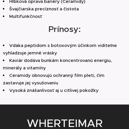
Hĺbková oprava bariéry (Ceramidy)
obale.
účinky. Pomáha upokojovať začervenanie,
zabezpečujú, že pleť vyzerá oddýchnuto
Švajčiarska precíznosť a čistota
urýchľuje regeneráciu po vystavení pleti
a zdravo.
Multifunkčnosť
nepriaznivým podmienkam (vietor, chlad, slnko)
Prínosy:
a navracia pleti rovnováhu.
3. Bariérová ochrana a hĺbková hydratácia
(Ceramidy a Squalane)
Vďaka peptidom s botoxovým účinkom viditeľne
vyhladzuje jemné vrásky
Komplex Ceramidov (NP, AP, EOP):
Kaviár dodáva bunkám koncentrovanú energiu,
Ceramidy sú prirodzené tuky, ktoré
tvoria ochrannú bariéru pleti. Toto
minerály a vitamíny
zloženie obsahuje až tri druhy
Ceramidy obnovujú ochranný film pleti, čím
ceramidov spolu s fytosfingozínom a
zastavuje jej vysušovaniu
cholesterolom, čo znamená, že maska
Vysoká znášanlivosť aj u citlivej pokožky
dokáže opraviť narušenú bariéru pleti,
zabrániť jej vysušovaniu a chrániť ju pred
vonkajšími vplyvmi.
WHERTEIMAR
Squalane a Vzácne oleje (Arganový,