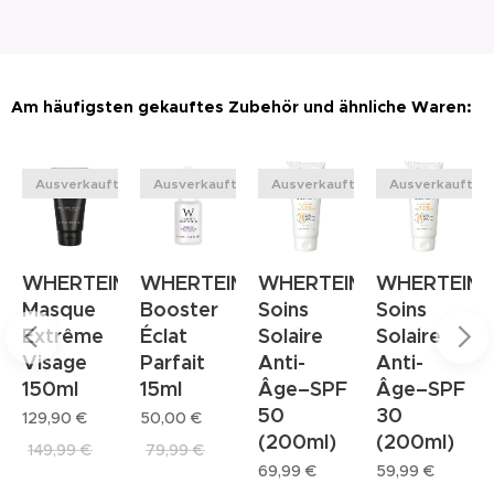
Am häufigsten gekauftes Zubehör und ähnliche Waren:
t
Ausverkauft
Ausverkauft
Ausverkauft
Ausverkauft
MAR
WHERTEIMAR
WHERTEIMAR
WHERTEIMAR
WHERTEIM
Masque
Booster
Soins
Soins
Extrême
Éclat
Solaire
Solaire
Visage
Parfait
Anti-
Anti-
150ml
15ml
Âge–SPF
Âge–SPF
50
30
129,90
€
50,00
€
(200ml)
(200ml)
149,99
€
79,99
€
69,99
€
59,99
€