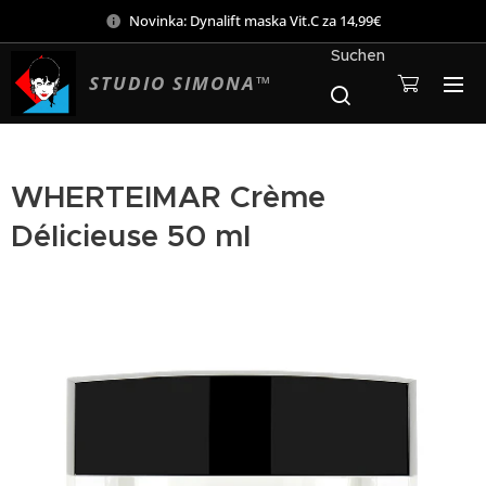
Novinka: Dynalift maska Vit.C za 14,99€
Suchen
STUDIO SIMONA™
WHERTEIMAR Crème
Délicieuse 50 ml