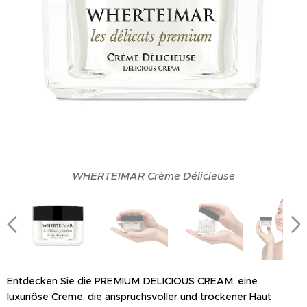
WHERTEIMAR Crème Délicieuse
WHERTEIMAR Crème Délicieuse
WHERTEIMAR Crème Délicieuse
WHERTEIMAR Crème Délicieuse
WHERTEIMAR Crème Délicieuse
WHERTEIMAR Crème Délicieuse
WHERTEIMAR
Entdecken Sie die PREMIUM DELICIOUS CREAM, eine
luxuriöse Creme, die anspruchsvoller und trockener Haut