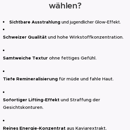
wählen?
Hautschichten eindringt.
Textur:
Verleiht dem Serum seine
Sichtbare Ausstrahlung
und jugendlicher Glow-Effekt.
luxuriöse, samtige Konsistenz, wodurch
es sofort einzieht, ohne ein fettiges
Schweizer Qualität
und hohe Wirkstoffkonzentration.
Gefühl zu hinterlassen.
Schutz:
Bildet einen zarten Schutzfilm
Samtweiche Textur
ohne fettiges Gefühl.
auf der Haut, der dem
Feuchtigkeitsverlust (transepidermaler
Wasserverlust) entgegenwirkt und die
Tiefe Remineralisierung
für müde und fahle Haut.
Haut den ganzen Tag über hydratisiert
hält.
Sofortiger Lifting-Effekt
und Straffung der
Gesichtskonturen.
Reines Energie-Konzentrat
aus Kaviarextrakt.