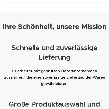
optimal aufeinander abgestimmt sind.
Das Serum wurde nach strengen Schweizer
Qualitätsstandards formuliert. Es ist
sehr
gut verträglich
, enthält keine aggressiven
Ihre Schönheit, unsere Mission
Inhaltsstoffe und der Kaviar wirkt natürlich
beruhigend und remineralisierend.
Schnelle und zuverlässige
Lieferung
Es arbeitet mit geprüften Lieferunternehmen
zusammen, die eine zuverlässige Lieferung der Waren
gewährleisten.
Große Produktauswahl und