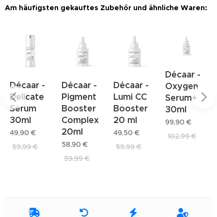
Am häufigsten gekauftes Zubehör und ähnliche Waren:
Décaar -
Décaar -
Décaar -
Décaar -
Oxygen
Delicate
Pigment
Lumi CC
Serum+
Serum
Booster
Booster
30ml
30ml
Complex
20 ml
99,90
€
20ml
49,90
€
49,50
€
102,99
€
58,90
€
59,99
€
59,99
€
59,99
€