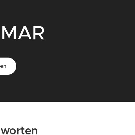
IMAR
nen
tworten