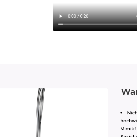
War
Nich
hochwi
Mimikfa
Sie ist