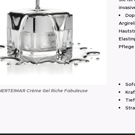
invasiv
Dop
Argirel
Hautstr
Elasti
Pflege 
Sof
ERTEIMAR Crème Gel Riche Fabuleuse
Kra
Tie
Str