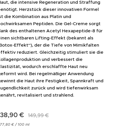
aut, die intensive Regeneration und Straffung
enötigt. Herzstück dieser innovativen Formel
st die Kombination aus Platin und
hochwirksamen Peptiden. Die Gel-Creme sorgt
dank des enthaltenen Acetyl Hexapeptide-8 für
inen sichtbaren Lifting-Effekt (bekannt als
Botox-Effekt“), der die Tiefe von Mimikfalten
ffektiv reduziert. Gleichzeitig stimuliert sie die
Kollagenproduktion und verbessert die
lastizität, wodurch erschlaffte Haut neu
geformt wird. Bei regelmäßiger Anwendung
ewinnt die Haut ihre Festigkeit, Spannkraft und
ugendlichkeit zurück und wird tiefenwirksam
enährt, revitalisiert und strahlend.
138,90
€
149,99
€
77,80 € / 100 ml