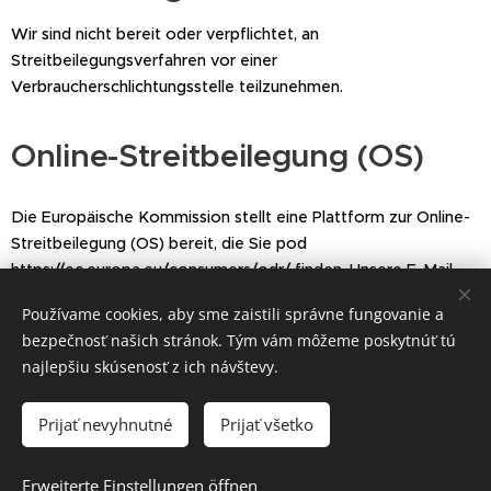
Wir sind nicht bereit oder verpflichtet, an
Streitbeilegungsverfahren vor einer
Verbraucherschlichtungsstelle teilzunehmen.
Online-Streitbeilegung (OS)
Die Europäische Kommission stellt eine Plattform zur Online-
Streitbeilegung (OS) bereit, die Sie pod
https://ec.europa.eu/consumers/odr/
finden. Unsere E-Mail-
Adresse finden Sie oben im Impressum.
Používame cookies, aby sme zaistili správne fungovanie a
bezpečnosť našich stránok. Tým vám môžeme poskytnúť tú
najlepšiu skúsenosť z ich návštevy.
©1993-2026, Kozmetický salón Studio Simona™
Prijať nevyhnutné
Prijať všetko
Vytvorené službou
Webnode
Cookies
Sprachen
Erweiterte Einstellungen öffnen