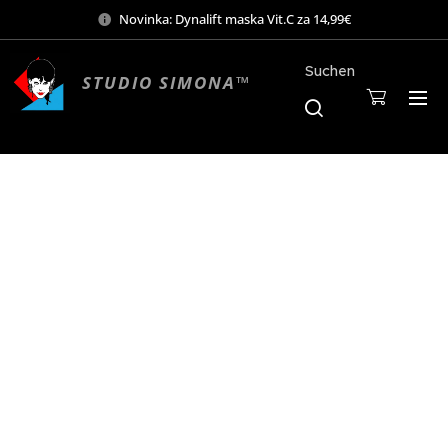
Novinka: Dynalift maska Vit.C za 14,99€
Suchen
STUDIO SIMONA™
Mo-Sa 9:00-19:00