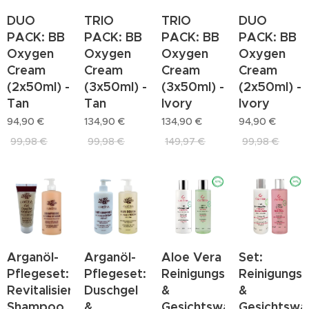
DUO
TRIO
TRIO
DUO
PACK: BB
PACK: BB
PACK: BB
PACK: BB
Oxygen
Oxygen
Oxygen
Oxygen
Cream
Cream
Cream
Cream
(2x50ml) -
(3x50ml) -
(3x50ml) -
(2x50ml) -
Tan
Tan
Ivory
Ivory
94,90
€
134,90
€
134,90
€
94,90
€
99,98
€
99,98
€
149,97
€
99,98
€
Arganöl-
Arganöl-
Aloe Vera
Set:
Pflegeset:
Pflegeset:
Reinigungsmilch
Reinigungsm
Revitalisierendes
Duschgel
&
&
Shampoo
&
Gesichtswasser
Gesichtswa