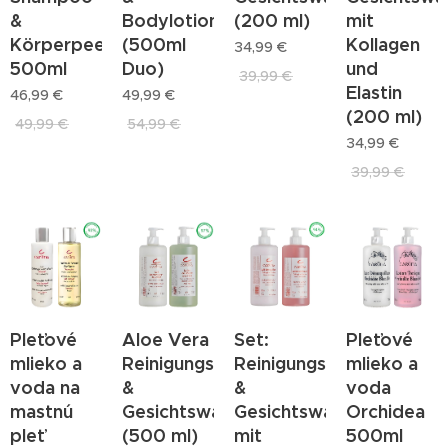
&
Bodylotion
(200 ml)
mit
Körperpeeling
(500ml
Kollagen
34,99
€
500ml
Duo)
und
39,99
€
Elastin
46,99
€
49,99
€
(200 ml)
49,99
€
54,99
€
34,99
€
39,99
€
Pleťové
Aloe Vera
Set:
Pleťové
mlieko a
Reinigungsmilch
Reinigungsmilch
mlieko a
voda na
&
&
voda
mastnú
Gesichtswasser
Gesichtswasser
Orchidea
pleť
(500 ml)
mit
500ml