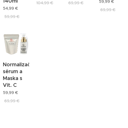
140ml
59,99
€
104,99
€
69,99
€
54,99
€
69,99
€
59,99
€
Normalizačné
sérum a
Maska s
Vit. C
59,99
€
69,99
€