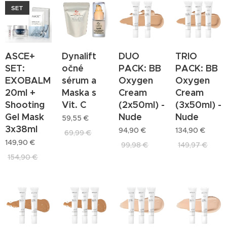
SET
ASCE+
Dynalift
DUO
TRIO
SET:
očné
PACK: BB
PACK: BB
EXOBALM
sérum a
Oxygen
Oxygen
20ml +
Maska s
Cream
Cream
Shooting
Vit. C
(2x50ml) -
(3x50ml) -
Gel Mask
Nude
Nude
59,55
€
3x38ml
94,90
€
134,90
€
69,99
€
149,90
€
99,98
€
149,97
€
154,90
€