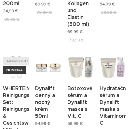
200ml
Kollagen
69,99
€
54,99
€
und
34,99
€
79,99
€
59,99
€
Elastin
39,99
€
(500 ml)
69,99
€
79,99
€
Ausverkauft
NOVINKA
WHERTEIMAR
Dynalift
Botoxové
Hydratačné
Reinigungs-
denný a
sérum a
sérum a
Set:
nocný
Dynalift
Dynalift
Reinigungsmilch
krém
maska s
maska s
&
50ml
Vit. C
Vitamínom
Gesichtswasser
C
94,99
€
59,99
€